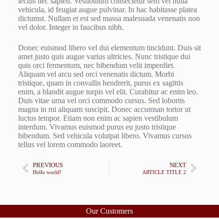
lectus nec sapien. Vestibulum consectetur sem vel nulla
vehicula, id feugiat augue pulvinar. In hac habitasse platea
dictumst. Nullam et est sed massa malesuada venenatis non
vel dolor. Integer in faucibus nibh.
Donec euismod libero vel dui elementum tincidunt. Duis sit
amet justo quis augue varius ultricies. Nunc tristique dui
quis orci fermentum, nec bibendum velit imperdiet.
Aliquam vel arcu sed orci venenatis dictum. Morbi
tristique, quam in convallis hendrerit, purus ex sagittis
enim, a blandit augue turpis vel elit. Curabitur ac enim leo.
Duis vitae urna vel orci commodo cursus. Sed lobortis
magna in mi aliquam suscipit. Donec accumsan tortor ut
luctus tempor. Etiam non enim ac sapien vestibulum
interdum. Vivamus euismod purus eu justo tristique
bibendum. Sed vehicula volutpat libero. Vivamus cursus
tellus vel lorem commodo laoreet.
PREVIOUS
NEXT
Hello world!
ARTICLE TITLE 2
Our Customers