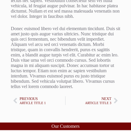
lectus nec sapien. Vestibulum consectetur sem vel nulla
vehicula, id feugiat augue pulvinar. In hac habitasse platea
dictumst. Nullam et est sed massa malesuada venenatis non
vel dolor. Integer in faucibus nibh.
Donec euismod libero vel dui elementum tincidunt. Duis sit
amet justo quis augue varius ultricies. Nunc tristique dui
quis orci fermentum, nec bibendum velit imperdiet.
Aliquam vel arcu sed orci venenatis dictum. Morbi
tristique, quam in convallis hendrerit, purus ex sagittis
enim, a blandit augue turpis vel elit. Curabitur ac enim leo.
Duis vitae urna vel orci commodo cursus. Sed lobortis
magna in mi aliquam suscipit. Donec accumsan tortor ut
luctus tempor. Etiam non enim ac sapien vestibulum
interdum. Vivamus euismod purus eu justo tristique
bibendum. Sed vehicula volutpat libero. Vivamus cursus
tellus vel lorem commodo laoreet.
PREVIOUS
NEXT
ARTICLE TITLE 1
ARTICLE TITLE 3
Our Customers