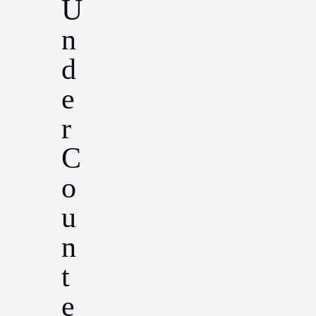
U
n
d
e
r
C
o
u
n
t
e