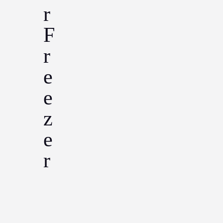
r
F
r
e
e
z
e
r